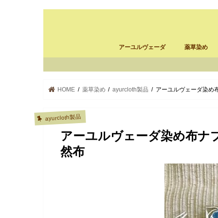
アーユルヴェーダ
薬草染め
アーユルヴェーダ施設の選び方
パンチャカルマ体験記
パンチャカルマ・南インド
スリランカ バーベリンリーフ
ayurcloth
薬草染め
ayurcloth製
HOME
薬草染め
ayurcloth製品
アーユルヴェーダ染め
ayurcloth製品
アーユルヴェーダ染め布ナ
然布