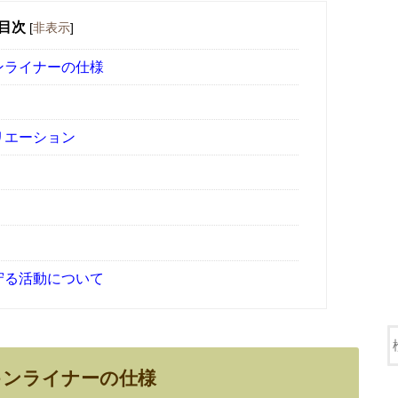
目次
[
非表示
]
ンライナーの仕様
リエーション
守る活動について
キンライナーの仕様