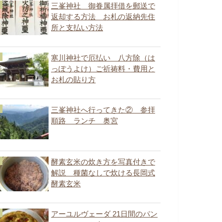
三峯神社 御眷属拝借を郵送で
返却する方法 お札の返納先住
所と支払い方法
寒川神社で厄払い 八方除（は
っぽうよけ）ご祈祷料・費用と
お札の貼り方
三峯神社へ行ってきた② 参拝
順路 ランチ 奥宮
酵素玄米の炊き方を写真付きで
解説 種菌なしで炊ける長岡式
酵素玄米
アーユルヴェーダ 21日間のパン