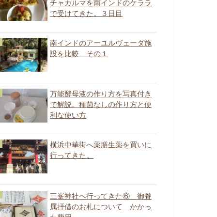
チャカルマを南インドのケララ
で受けてきた。３日目
南インドのアーユルヴェーダ施
設を比較 その１
万能酵母液の作り方を写真付き
で解説。種菌なしの作り方と便
利な使い方
横浜中華街へ薬膳生薬を買いに
行ってきた。
三峯神社へ行ってきた⑥ 御眷
属拝借のお札について かかっ