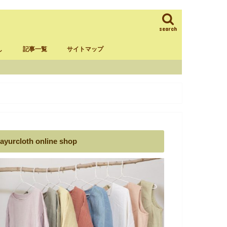
search
し
記事一覧
サイトマップ
ラム
葉ダンマーデ
ックスタイム
揃える物
ayurcloth online shop