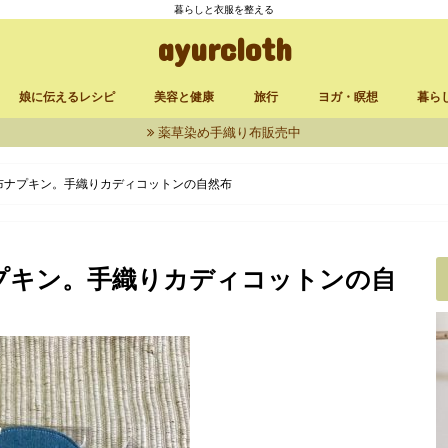
暮らしと衣服を整える
ayurcloth
娘に伝えるレシピ
美容と健康
旅行
ヨガ・瞑想
暮ら
薬草染め手織り布販売中
立ち上げ
品
発酵食品
漬け物
定番レシピ
お菓子
からだに良いもの
セルフケア
台湾
三峯神社
大分・熊本
アンマ
サイババアシュラム
シヴァナンダヨガアシュ
ヴィパッサナー瞑想・千
リラ
買い
ィッチャ
布ナプキン。手織りカディコットンの自然布
プキン。手織りカディコットンの自