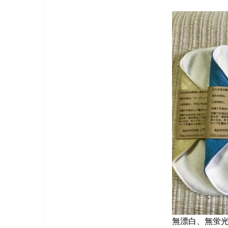
無漂白、無蛍