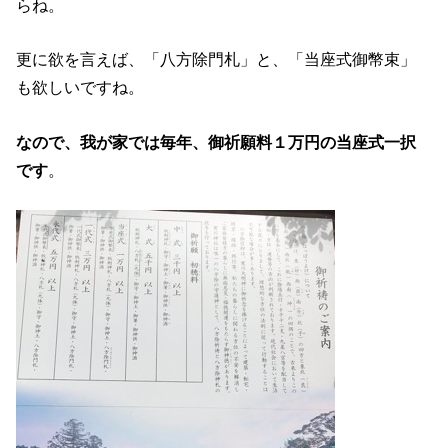
らね。
更に欲を言えば、「八方除門札」と、「当座式御幣束」
も欲しいですね。
なので、我が家では毎年、御祈願料１万円の当座式一択
です
。