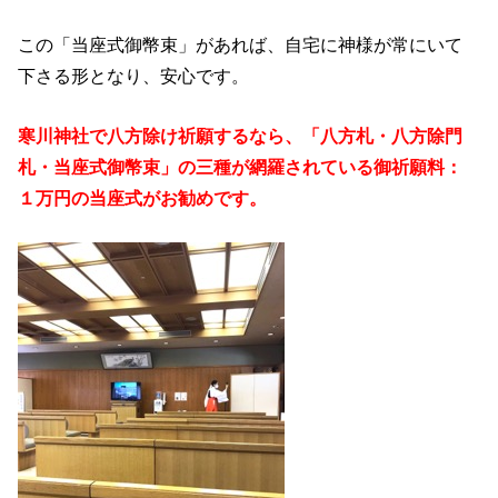
この「当座式御幣束」があれば、自宅に神様が常にいて
下さる形となり、安心です。
寒川神社で八方除け祈願するなら、「八方札・八方除門
札・当座式御幣束」の三種が網羅されている御祈願料：
１万円の当座式がお勧めです。