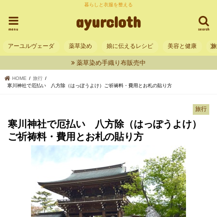
暮らしと衣服を整える
ayurcloth
menu
search
アーユルヴェーダ
薬草染め
娘に伝えるレシピ
美容と健康
薬草染め手織り布販売中
HOME
旅行
寒川神社で厄払い 八方除（はっぽうよけ）ご祈祷料・費用とお札の貼り方
旅行
寒川神社で厄払い 八方除（はっぽうよけ）
ご祈祷料・費用とお札の貼り方