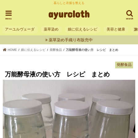
暮らしと衣服を整える
ayurcloth
menu
search
アーユルヴェーダ
薬草染め
娘に伝えるレシピ
美容と健康
薬草染め手織り布販売中
HOME
娘に伝えるレシピ
発酵食品
万能酵母液の使い方 レシピ まとめ
発酵食品
万能酵母液の使い方 レシピ まとめ