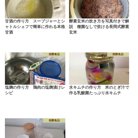
甘酒の作り方 スープジャーとシ
酵素玄米の炊き方を写真付きで解
ャトルシェフで簡単に作れる本格
説 種菌なしで炊ける長岡式酵素
甘酒
玄米
発酵食品
発酵食品
塩麹の作り方 鶏肉の塩麹漬けレ
水キムチの作り方 米のとぎ汁で
シピ
作る乳酸菌たっぷり水キムチ
発酵食品