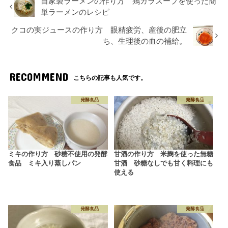
自家製ラーメンの作り方 鶏ガラスープを使った簡
単ラーメンのレシピ
クコの実ジュースの作り方 眼精疲労、産後の肥立
ち、生理後の血の補給。
RECOMMEND
こちらの記事も人気です。
発酵食品
発酵食品
ミキの作り方 砂糖不使用の発酵
甘酒の作り方 米麹を使った無糖
食品 ミキ入り蒸しパン
甘酒 砂糖なしでも甘く料理にも
使える
発酵食品
発酵食品