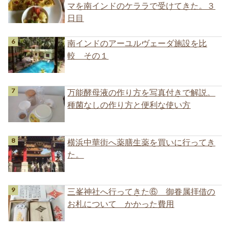
マを南インドのケララで受けてきた。３
日目
南インドのアーユルヴェーダ施設を比
較 その１
万能酵母液の作り方を写真付きで解説。
種菌なしの作り方と便利な使い方
横浜中華街へ薬膳生薬を買いに行ってき
た。
三峯神社へ行ってきた⑥ 御眷属拝借の
お札について かかった費用