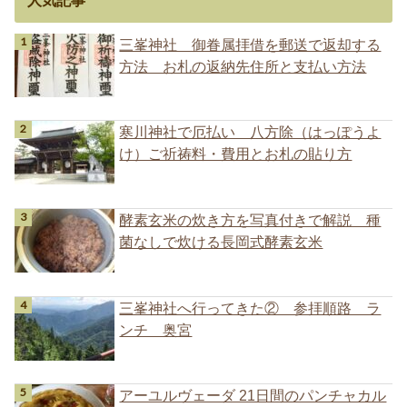
人気記事
三峯神社 御眷属拝借を郵送で返却する
方法 お札の返納先住所と支払い方法
寒川神社で厄払い 八方除（はっぽうよ
け）ご祈祷料・費用とお札の貼り方
酵素玄米の炊き方を写真付きで解説 種
菌なしで炊ける長岡式酵素玄米
三峯神社へ行ってきた② 参拝順路 ラ
ンチ 奥宮
アーユルヴェーダ 21日間のパンチャカル