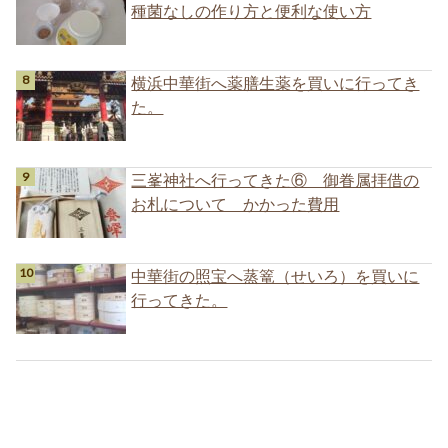
種菌なしの作り方と便利な使い方
横浜中華街へ薬膳生薬を買いに行ってき
た。
三峯神社へ行ってきた⑥ 御眷属拝借の
お札について かかった費用
中華街の照宝へ蒸篭（せいろ）を買いに
行ってきた。