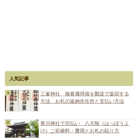
人気記事
三峯神社 御眷属拝借を郵送で返却する
方法 お札の返納先住所と支払い方法
寒川神社で厄払い 八方除（はっぽうよ
け）ご祈祷料・費用とお札の貼り方