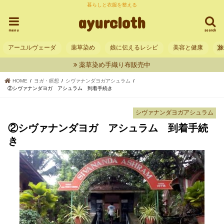
暮らしと衣服を整える
ayurcloth
menu
search
アーユルヴェーダ
薬草染め
娘に伝えるレシピ
美容と健康
薬草染め手織り布販売中
HOME
ヨガ・瞑想
シヴァナンダヨガアシュラム
②シヴァナンダヨガ アシュラム 到着手続き
シヴァナンダヨガアシュラム
②シヴァナンダヨガ アシュラム 到着手続
き