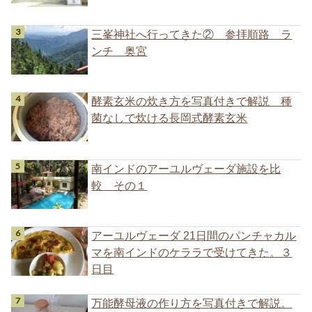
三峯神社へ行ってきた② 参拝順路 ラ
ンチ 奥宮
酵素玄米の炊き方を写真付きで解説 種
菌なしで炊ける長岡式酵素玄米
南インドのアーユルヴェーダ施設を比
較 その１
アーユルヴェーダ 21日間のパンチャカル
マを南インドのケララで受けてきた。３
日目
万能酵母液の作り方を写真付きで解説。