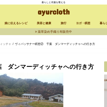
暮らしと衣服を整える
ayurcloth
娘に伝えるレシピ
美容と健康
旅行
ヨガ・瞑想
暮ら
薬草染め手織り布販売中
立ち上げ
品
発酵食品
漬け物
定番レシピ
お菓子
からだに良いもの
セルフケア
台湾
三峯神社
大分・熊本
アンマ
サイババアシュラム
シヴァナンダヨガアシュ
ヴィパッサナー瞑想・千
リラ
買い
ィッチャ
ィッチャ
ヴィパッサナー瞑想② 千葉 ダンマーディッチャへの行き方
葉 ダンマーディッチャへの行き方