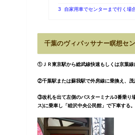
3
自家用車でセンターまで行く場
千葉のヴィパッサナー瞑想セ
①ＪＲ東京駅から総武線快速もしくは京葉線
②千葉駅または蘇我駅で外房線に乗換え、茂
③改札を出て左側のバスターミナル3番乗り
ス)に乗車し「
睦沢中央公民館」で下車する