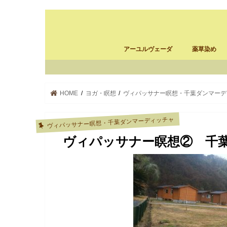
アーユルヴェーダ
薬草染め
アーユルヴェーダ施設の選び方
パンチャカルマ体験記
パンチャカルマ・南インド
スリランカ バーベリンリーフ
ayurcloth
薬草染め
ayurcloth製
HOME
ヨガ・瞑想
ヴィパッサナー瞑想・千葉ダンマーデ
ヴィパッサナー瞑想・千葉ダンマーディッチャ
ヴィパッサナー瞑想② 千