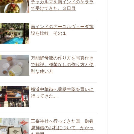
チャカルマを南インドのケララ
で受けてきた。３日目
南インドのアーユルヴェーダ施
設を比較 その１
万能酵母液の作り方を写真付き
で解説。種菌なしの作り方と便
利な使い方
横浜中華街へ薬膳生薬を買いに
行ってきた。
三峯神社へ行ってきた⑥ 御眷
属拝借のお札について かかっ