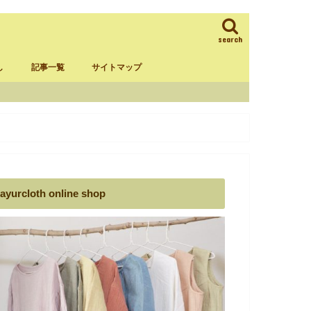
search
し
記事一覧
サイトマップ
ラム
葉ダンマーデ
ックスタイム
揃える物
ayurcloth online shop