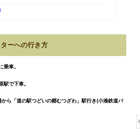
合
ンターへの行き方
に乗車。
原駅で下車。
場から「
道の駅つどいの郷むつざわ」駅行き(小湊鉄道バ
。