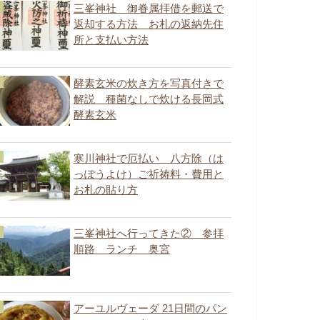
三峯神社 御眷属拝借を郵送で
返却する方法 お札の返納先住
所と支払い方法
酵素玄米の炊き方を写真付きで
解説 種菌なしで炊ける長岡式
酵素玄米
寒川神社で厄払い 八方除（は
っぽうよけ）ご祈祷料・費用と
お札の貼り方
三峯神社へ行ってきた② 参拝
順路 ランチ 奥宮
アーユルヴェーダ 21日間のパン