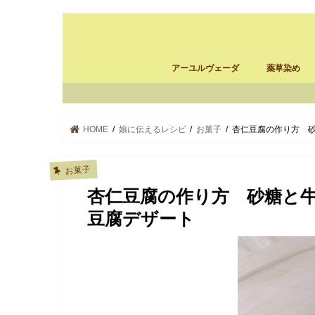
アーユルヴェーダ
薬草染め
アーユルヴェーダ施設の選び方
パンチャカルマ体験記
パンチャカルマ・南インド
スリランカ バーベリンリーフ
ayurcloth
薬草染め
ayurcloth製
HOME
娘に伝えるレシピ
お菓子
杏仁豆腐の作り方 
お菓子
杏仁豆腐の作り方 砂糖と
豆腐デザート