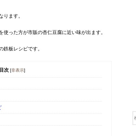
なります。
を使った方が市販の杏仁豆腐に近い味が出ます。
の鉄板レシピです。
目次
[
非表示
]
ピ