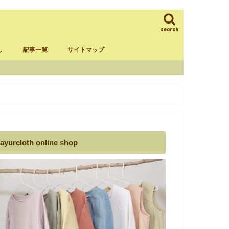
search
し
記事一覧
サイトマップ
ラム
葉ダンマーデ
ックスタイム
揃える物
ayurcloth online shop