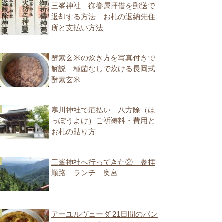
三峯神社 御眷属拝借を郵送で
返却する方法 お札の返納先住
所と支払い方法
酵素玄米の炊き方を写真付きで
解説 種菌なしで炊ける長岡式
酵素玄米
寒川神社で厄払い 八方除（は
っぽうよけ）ご祈祷料・費用と
お札の貼り方
三峯神社へ行ってきた② 参拝
順路 ランチ 奥宮
アーユルヴェーダ 21日間のパン