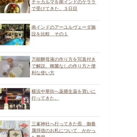
チャカルマを南インドのケララ
で受けてきた。３日目
南インドのアーユルヴェーダ施
設を比較 その１
万能酵母液の作り方を写真付き
で解説。種菌なしの作り方と便
利な使い方
横浜中華街へ薬膳生薬を買いに
行ってきた。
三峯神社へ行ってきた⑥ 御眷
属拝借のお札について かかっ