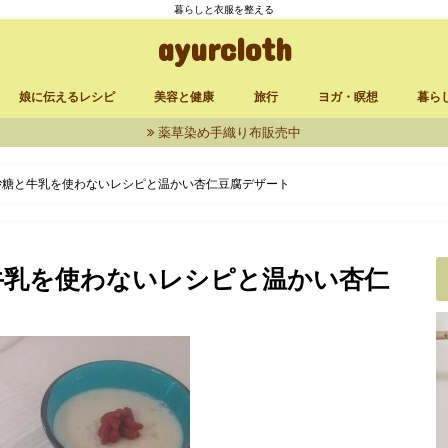
暮らしと衣服を整える
ayurcloth
娘に伝えるレシピ
美容と健康
旅行
ヨガ・瞑想
暮ら
薬草染め手織り布販売中
立ち上げ
品
発酵食品
漬け物
定番レシピ
お菓子
からだに良いもの
セルフケア
台湾
三峯神社
大分・熊本
アンマ
サイババアシュラム
シヴァナンダヨガアシュ
ヴィパッサナー瞑想・千
リラ
買い
ィッチャ
砂糖と牛乳を使わないレシピと温かい杏仁豆腐デザート
牛乳を使わないレシピと温かい杏仁