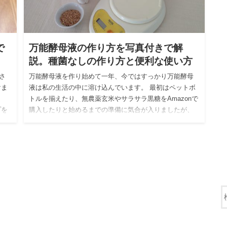
で
万能酵母液の作り方を写真付きで解
説。種菌なしの作り方と便利な使い方
さ
万能酵母液を作り始めて一年、今ではすっかり万能酵母
けま
液は私の生活の中に溶け込んでいます。 最初はペットボ
ま
トルを揃えたり、無農薬玄米やサラサラ黒糖をAmazonで
プを
購入したりと始めるまでの準備に気合が入りましたが、
慣れてしまえ…