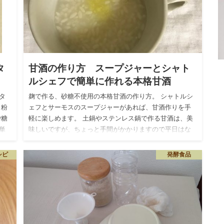
タ
甘酒の作り方 スープジャーとシャト
ルシェフで簡単に作れる本格甘酒
タ
麹で作る、砂糖不使用の本格甘酒の作り方。 シャトルシ
、粉
ェフとサーモスのスープジャーがあれば、甘酒作りを手
砂糖
軽に楽しめます。 土鍋やステンレス鍋で作る甘酒は、美
単
味しいですが、ちょっと手間がかかりますので平日はな
かなか難しいです…
シピ
発酵食品