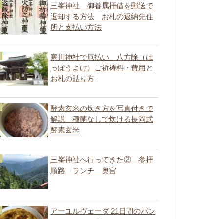
三峯神社 御眷属拝借を郵送で
返却する方法 お札の返納先住
所と支払い方法
寒川神社で厄払い 八方除（は
っぽうよけ）ご祈祷料・費用と
お札の貼り方
酵素玄米の炊き方を写真付きで
解説 種菌なしで炊ける長岡式
酵素玄米
三峯神社へ行ってきた② 参拝
順路 ランチ 奥宮
アーユルヴェーダ 21日間のパン