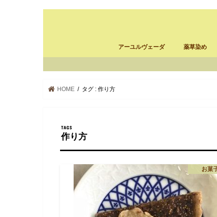
アーユルヴェーダ
薬草染め
アーユルヴェーダ施設の選び方
パンチャカルマ体験記
パンチャカルマ・南インド
スリランカ バーベリンリーフ
ayurcloth
薬草染め
ayurcloth製
HOME
タグ : 作り方
作り方
お菓