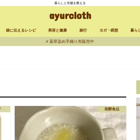
暮らしと衣服を整える
ayurcloth
娘に伝えるレシピ
美容と健康
旅行
ヨガ・瞑想
暮ら
薬草染め手織り布販売中
立ち上げ
品
発酵食品
漬け物
定番レシピ
お菓子
からだに良いもの
セルフケア
台湾
三峯神社
大分・熊本
アンマ
サイババアシュラム
シヴァナンダヨガアシュ
ヴィパッサナー瞑想・千
リラ
買い
ィッチャ
子
発酵食品