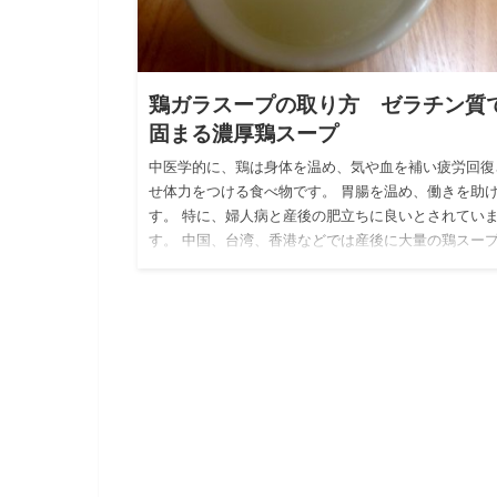
鶏ガラスープの取り方 ゼラチン質
固まる濃厚鶏スープ
中医学的に、鶏は身体を温め、気や血を補い疲労回復
せ体力をつける食べ物です。 胃腸を温め、働きを助
す。 特に、婦人病と産後の肥立ちに良いとされてい
す。 中国、台湾、香港などでは産後に大量の鶏スー
摂ります。 鶏の…