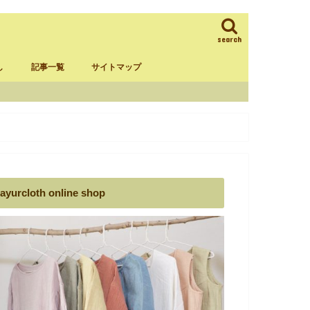
search
し
記事一覧
サイトマップ
ラム
葉ダンマーデ
ックスタイム
揃える物
ayurcloth online shop