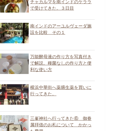
チャカルマを南インドのケララ
で受けてきた。３日目
南インドのアーユルヴェーダ施
設を比較 その１
万能酵母液の作り方を写真付き
で解説。種菌なしの作り方と便
利な使い方
横浜中華街へ薬膳生薬を買いに
行ってきた。
三峯神社へ行ってきた⑥ 御眷
属拝借のお札について かかっ