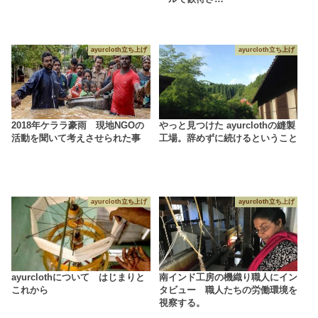
ayurcloth立ち上げ
ayurcloth立ち上げ
2018年ケララ豪雨 現地NGOの
やっと見つけた ayurclothの縫製
活動を聞いて考えさせられた事
工場。辞めずに続けるということ
ayurcloth立ち上げ
ayurcloth立ち上げ
ayurclothについて はじまりと
南インド工房の機織り職人にイン
これから
タビュー 職人たちの労働環境を
視察する。