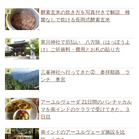
酵素玄米の炊き方を写真付きで解説 種
菌なしで炊ける長岡式酵素玄米
寒川神社で厄払い 八方除（はっぽうよ
け）ご祈祷料・費用とお札の貼り方
三峯神社へ行ってきた② 参拝順路 ラ
ンチ 奥宮
アーユルヴェーダ 21日間のパンチャカル
マを南インドのケララで受けてきた。３
日目
南インドのアーユルヴェーダ施設を比