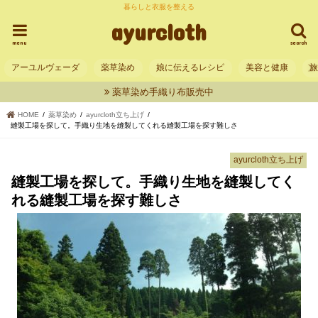
暮らしと衣服を整える
ayurcloth
menu
search
アーユルヴェーダ
薬草染め
娘に伝えるレシピ
美容と健康
薬草染め手織り布販売中
HOME
薬草染め
ayurcloth立ち上げ
縫製工場を探して。手織り生地を縫製してくれる縫製工場を探す難しさ
ayurcloth立ち上げ
縫製工場を探して。手織り生地を縫製してく
れる縫製工場を探す難しさ