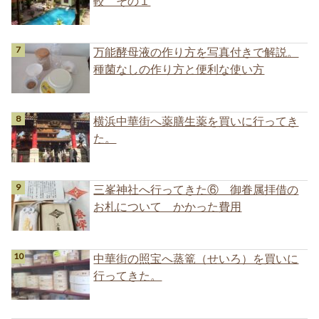
較 その１
万能酵母液の作り方を写真付きで解説。
種菌なしの作り方と便利な使い方
横浜中華街へ薬膳生薬を買いに行ってき
た。
三峯神社へ行ってきた⑥ 御眷属拝借の
お札について かかった費用
中華街の照宝へ蒸篭（せいろ）を買いに
行ってきた。