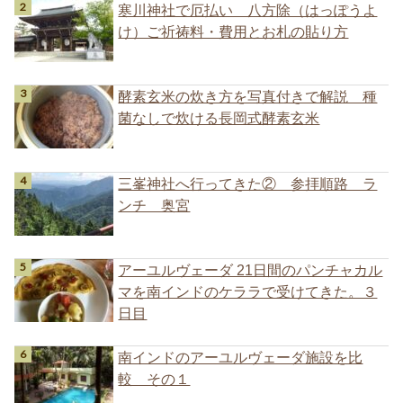
寒川神社で厄払い 八方除（はっぽうよ
け）ご祈祷料・費用とお札の貼り方
酵素玄米の炊き方を写真付きで解説 種
菌なしで炊ける長岡式酵素玄米
三峯神社へ行ってきた② 参拝順路 ラ
ンチ 奥宮
アーユルヴェーダ 21日間のパンチャカル
マを南インドのケララで受けてきた。３
日目
南インドのアーユルヴェーダ施設を比
較 その１