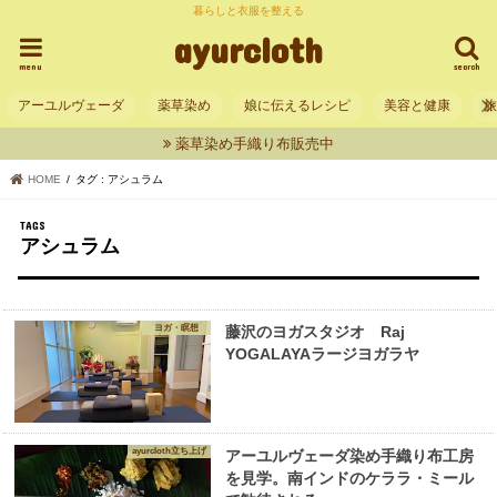
暮らしと衣服を整える
ayurcloth
menu
search
アーユルヴェーダ
薬草染め
娘に伝えるレシピ
美容と健康
薬草染め手織り布販売中
HOME
タグ : アシュラム
アシュラム
ヨガ・瞑想
藤沢のヨガスタジオ Raj
YOGALAYAラージヨガラヤ
ayurcloth立ち上げ
アーユルヴェーダ染め手織り布工房
を見学。南インドのケララ・ミール