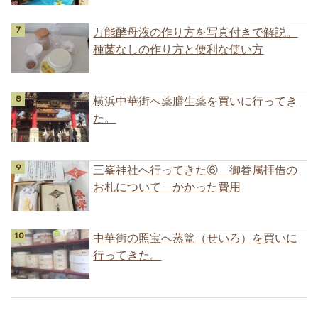
万能酵母液の作り方を写真付きで解説。
種菌なしの作り方と便利な使い方
横浜中華街へ薬膳生薬を買いに行ってき
た。
三峯神社へ行ってきた⑥ 御眷属拝借の
お札について かかった費用
中華街の照宝へ蒸篭（せいろ）を買いに
行ってきた。