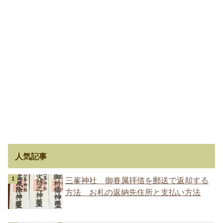
人気記事
三峯神社 御眷属拝借を郵送で返却する
方法 お札の返納先住所と支払い方法