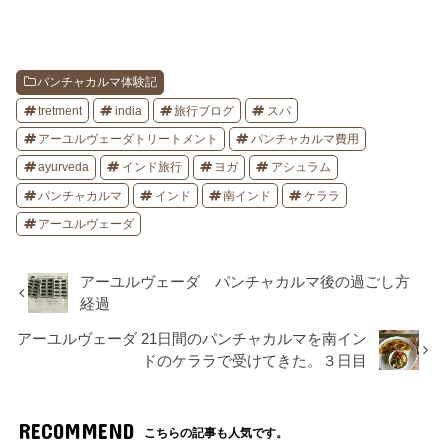
パンチャカルマ体験記
tretment
india
旅行ブログ
スパ
アーユルヴェーダトリートメント
パンチャカルマ費用
ayurveda
インド旅行
ヨガ
アシュラム
パンチャカルマ
インド
南インド
ケララ
アーユルヴェーダ
アーユルヴェーダ パンチャカルマ後の過ごし方
経過
アーユルヴェーダ 21日間のパンチャカルマを南イン
ドのケララで受けてきた。３日目
RECOMMEND
こちらの記事も人気です。