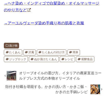
→ヘナ染め・インディゴで白髪染め・オイルマッサージ
のやり方など
→アーユルヴェーダ染め手織り布の肌着と衣服
漬け物
たくあん
沢庵
たくあんの付け方
簡単
ジップロック
ぬか漬けたくあん
レシピ
発酵食品
オリーブオイルの選び方。イタリアの農家直送コー
ルドプレス方式の本物オリーブオイル
殻付き牡蠣を堪能する。かきの洗い方・かきご飯・
かきの土手鍋レシピ