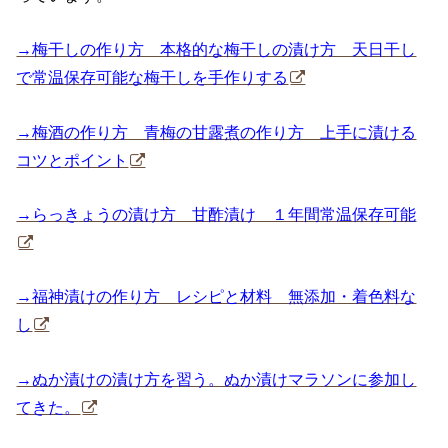
→梅干しの作り方 本格的な梅干しの漬け方 天日干し
で常温保存可能な梅干しを手作りする
→梅酒の作り方 青梅の甘露煮の作り方 上手に漬ける
コツとポイント
→らっきょうの漬け方 甘酢漬け １年間常温保存可能
→福神漬けの作り方 レシピと材料 無添加・着色料な
し
→ぬか漬けの漬け方を習う。ぬか漬けマラソンに参加し
てきた。