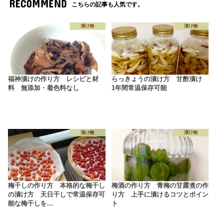
RECOMMEND
こちらの記事も人気です。
漬け物
漬け物
福神漬けの作り方 レシピと材
らっきょうの漬け方 甘酢漬け
料 無添加・着色料なし
1年間常温保存可能
漬け物
漬け物
梅干しの作り方 本格的な梅干し
梅酒の作り方 青梅の甘露煮の作
の漬け方 天日干しで常温保存可
り方 上手に漬けるコツとポイン
能な梅干しを…
ト