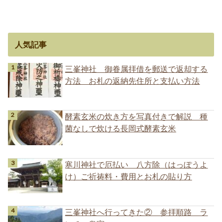
人気記事
三峯神社 御眷属拝借を郵送で返却する
方法 お札の返納先住所と支払い方法
酵素玄米の炊き方を写真付きで解説 種
菌なしで炊ける長岡式酵素玄米
寒川神社で厄払い 八方除（はっぽうよ
け）ご祈祷料・費用とお札の貼り方
三峯神社へ行ってきた② 参拝順路 ラ