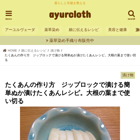
暮らしと衣服を整える
ayurcloth
menu
search
アーユルヴェーダ
薬草染め
娘に伝えるレシピ
美容と健康
薬草染め手織り布販売中
HOME
娘に伝えるレシピ
漬け物
たくあんの作り方 ジップロックで漬ける簡単ぬか漬けたくあんレシピ。大根の葉まで使い切
る
漬け物
たくあんの作り方 ジップロックで漬ける簡
単ぬか漬けたくあんレシピ。大根の葉まで使
い切る