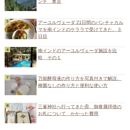
ンチ 奥宮
アーユルヴェーダ 21日間のパンチャカル
マを南インドのケララで受けてきた。３
日目
南インドのアーユルヴェーダ施設を比
較 その１
万能酵母液の作り方を写真付きで解説。
種菌なしの作り方と便利な使い方
三峯神社へ行ってきた⑥ 御眷属拝借の
お札について かかった費用